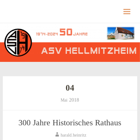
Hellmitzheim.de
Hellmitzheim.de – fränkisches Dorf am Rande
des südlichen Steigerwaldes
Skip
to
content
04
2018
Mai
300 Jahre Historisches Rathaus
harald.heinritz