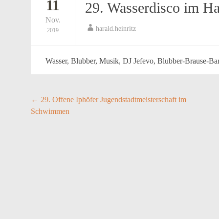
11
29. Wasserdisco im Ha
Nov.
harald.heinritz
2019
Wasser, Blubber, Musik, DJ Jefevo, Blubber-Brause-Bar,
Post
←
29. Offene Iphöfer Jugendstadtmeisterschaft im
Schwimmen
navigation