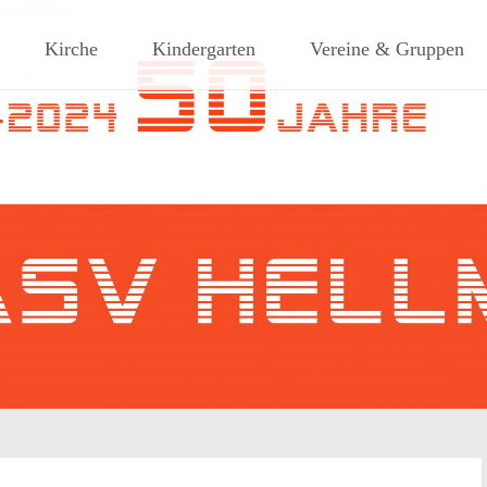
ches Dorf am Rande des südlic
Kirche
Kindergarten
Vereine & Gruppen