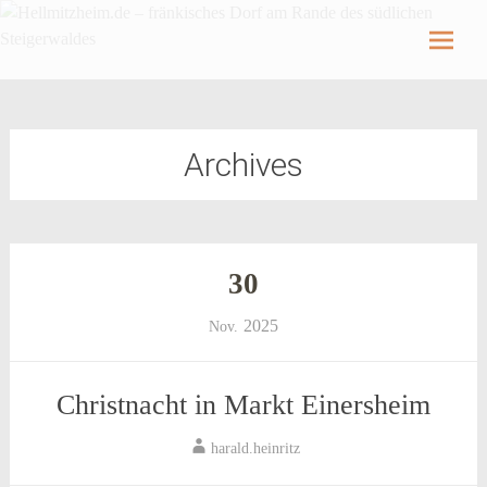
Hellmitzheim.de
Hellmitzheim.de – fränkisches Dorf am Rande
des südlichen Steigerwaldes
Skip
to
content
Archives
30
2025
Nov.
Christnacht in Markt Einersheim
harald.heinritz