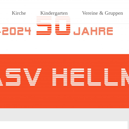
ches Dorf am Rande des südlic
Kirche
Kindergarten
Vereine & Gruppen