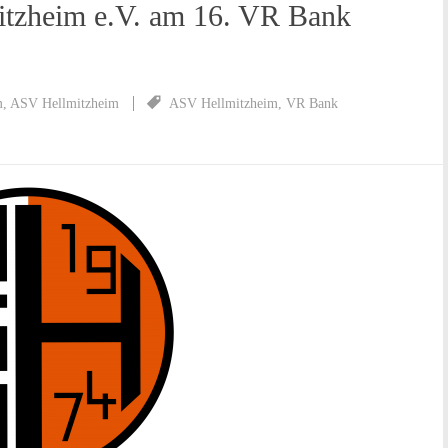
tzheim e.V. am 16. VR Bank
m
,
ASV Hellmitzheim
ASV Hellmitzheim
,
VR Bank