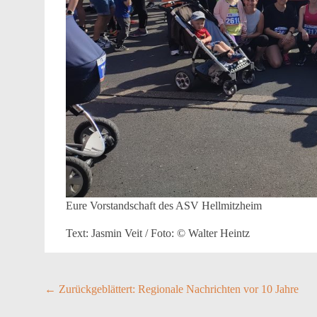
Eure Vorstandschaft des ASV Hellmitzheim
Text: Jasmin Veit / Foto: © Walter Heintz
Post
←
Zurückgeblättert: Regionale Nachrichten vor 10 Jahre
navigation