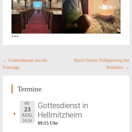
***
Post
←
Gottesdienste um die
Nach Ostern Vollsperrung bei
Feiertage
Rödelsee
→
navigation
Termine
Gottesdienst in
SO.
23
Hellmitzheim
AUG.
2026
09:15 Uhr