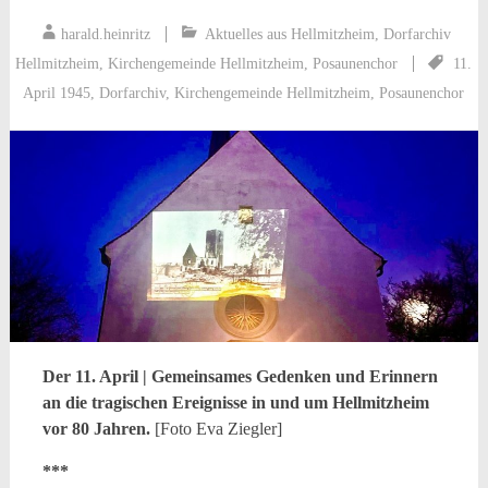
harald.heinritz
Aktuelles aus Hellmitzheim
,
Dorfarchiv
Hellmitzheim
,
Kirchengemeinde Hellmitzheim
,
Posaunenchor
11.
April 1945
,
Dorfarchiv
,
Kirchengemeinde Hellmitzheim
,
Posaunenchor
Der 11. April | Gemeinsames Gedenken und Erinnern
an die tragischen Ereignisse in und um Hellmitzheim
vor 80 Jahren.
[Foto Eva Ziegler]
***