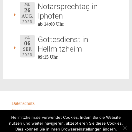
Notarsprechtag in
MI.
26
Iphofen
AUG.
2026
ab 14:00 Uhr
Gottesdienst in
SO.
06
Hellmitzheim
SEP.
2026
09:15 Uhr
Datenschutz
Impressum
Hellmitzheim.de verwendet Cookies. Indem Sie die Website
nutzen und weiter navigieren, akzeptieren Sie diese Cookies.
Dies können Sie in Ihren Browsereinstellungen ändern.