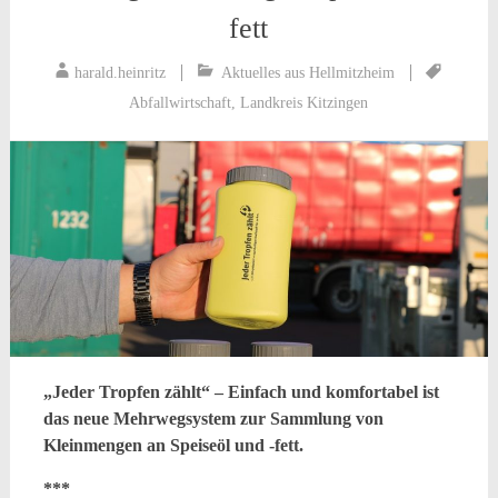
fett
harald.heinritz
Aktuelles aus Hellmitzheim
Abfallwirtschaft
,
Landkreis Kitzingen
„Jeder Tropfen zählt“ – Einfach und komfortabel ist
das neue Mehrwegsystem zur Sammlung von
Kleinmengen an Speiseöl und -fett.
***