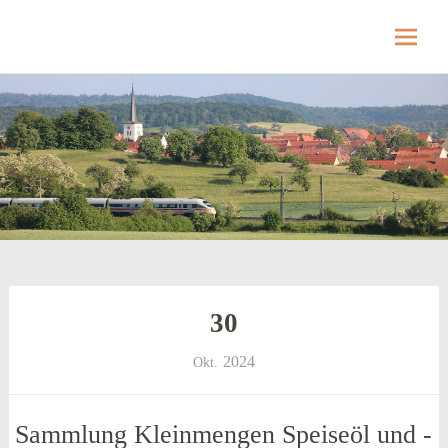
Hellmitzheim.de
Hellmitzheim.de – fränkisches Dorf am Rande
des südlichen Steigerwaldes
Skip
to
content
30
2024
Okt.
Sammlung Kleinmengen Speiseöl und -