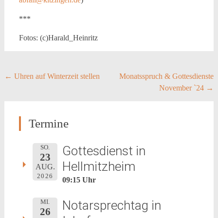
***
Fotos: (c)Harald_Heinritz
Post
←
Uhren auf Winterzeit stellen
Monatsspruch & Gottesdienste
November `24
→
navigation
Termine
Gottesdienst in
SO.
23
Hellmitzheim
AUG.
2026
09:15 Uhr
Notarsprechtag in
MI.
26