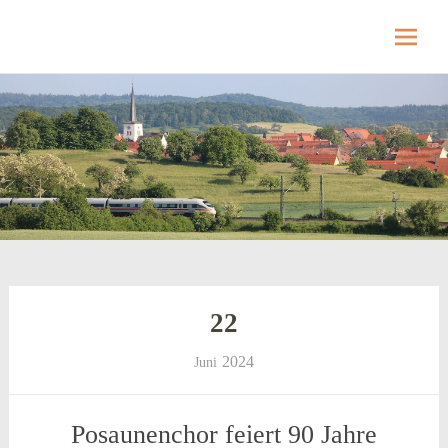
Hellmitzheim.de
Hellmitzheim.de – fränkisches Dorf am Rande
des südlichen Steigerwaldes
Skip
to
content
22
2024
Juni
Posaunenchor feiert 90 Jahre