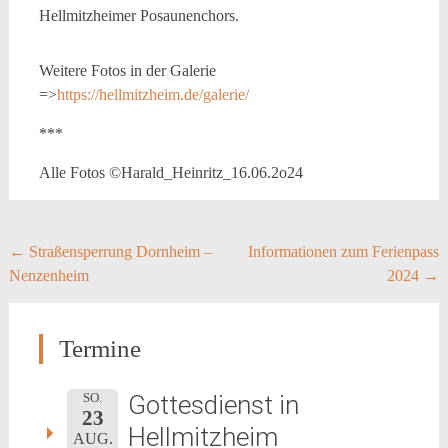
Hellmitzheimer Posaunenchors.
Weitere Fotos in der Galerie
=>
https://hellmitzheim.de/galerie/
***
Alle Fotos ©Harald_Heinritz_16.06.2o24
Post
←
Straßensperrung Dornheim –
Informationen zum Ferienpass
Nenzenheim
2024
→
navigation
Termine
Gottesdienst in
SO.
23
Hellmitzheim
AUG.