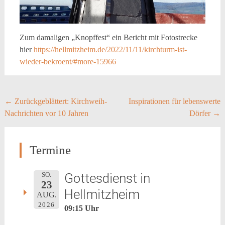
Zum damaligen „Knopffest“ ein Bericht mit Fotostrecke
hier
https://hellmitzheim.de/2022/11/11/kirchturm-ist-
wieder-bekroent/#more-15966
Post
←
Zurückgeblättert: Kirchweih-
Inspirationen für lebenswerte
Nachrichten vor 10 Jahren
Dörfer
→
navigation
Termine
Gottesdienst in
SO.
23
Hellmitzheim
AUG.
2026
09:15 Uhr