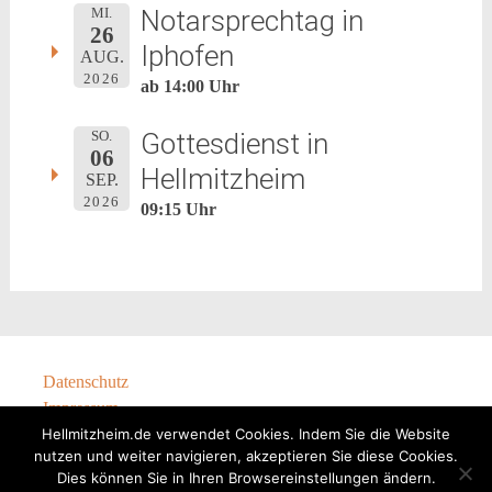
Notarsprechtag in
MI.
26
Iphofen
AUG.
2026
ab 14:00 Uhr
Gottesdienst in
SO.
06
Hellmitzheim
SEP.
2026
09:15 Uhr
Datenschutz
Impressum
Hellmitzheim.de verwendet Cookies. Indem Sie die Website
nutzen und weiter navigieren, akzeptieren Sie diese Cookies.
Dies können Sie in Ihren Browsereinstellungen ändern.