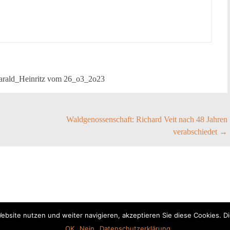
)Harald_Heinritz vom 26_o3_2o23
Waldgenossenschaft: Richard Veit nach 48 Jahren
verabschiedet
→
bsite nutzen und weiter navigieren, akzeptieren Sie diese Cookies. D
@Hellmitzheim 2024
OK
Nein
Datenschutzerklärung