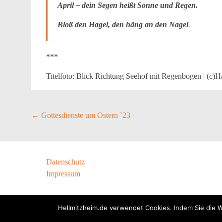
April – dein Segen heißt Sonne und Regen.
Bloß den Hagel, den häng an den Nagel
.
***
Titelfoto: Blick Richtung Seehof mit Regenbogen | (c
Post
←
Gottesdienste um Ostern `23
navigation
Datenschutz
Impressum
Hellmitzheim.de verwendet Cookies. Indem Sie die We