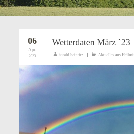
06
Wetterdaten März `23
Apr.
harald.heinritz
Aktuelles aus Hellmi
2023