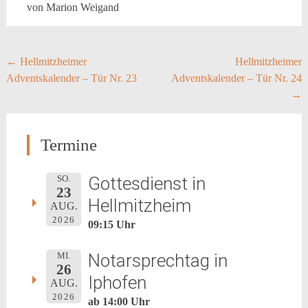
von Marion Weigand
Post
←
Hellmitzheimer
Hellmitzheimer
Adventskalender – Tür Nr. 23
Adventskalender – Tür Nr. 24
navigation
→
Termine
Gottesdienst in
SO.
23
Hellmitzheim
AUG.
2026
09:15 Uhr
Notarsprechtag in
MI.
26
Iphofen
AUG.
2026
ab 14:00 Uhr