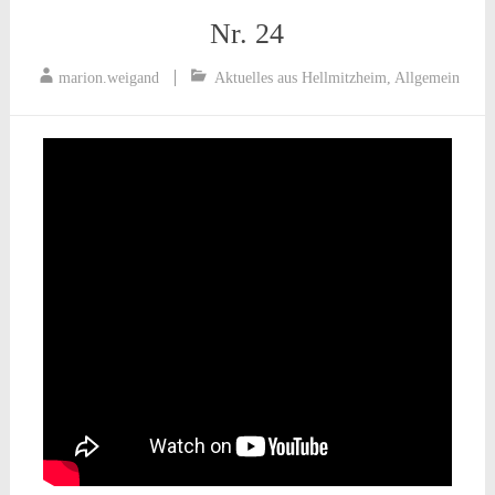
Nr. 24
marion.weigand
Aktuelles aus Hellmitzheim
,
Allgemein