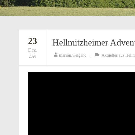
23
Hellmitzheimer Advent
Dez.
marion.weigand
Aktuelles aus Hell
2020