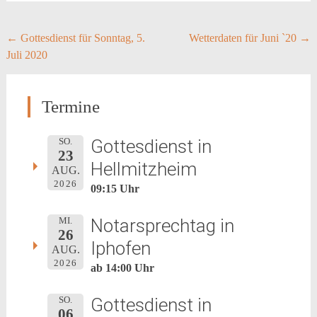
Post
←
Gottesdienst für Sonntag, 5.
Wetterdaten für Juni `20
→
Juli 2020
navigation
Termine
Gottesdienst in
SO.
23
Hellmitzheim
AUG.
2026
09:15 Uhr
Notarsprechtag in
MI.
26
Iphofen
AUG.
2026
ab 14:00 Uhr
Gottesdienst in
SO.
06