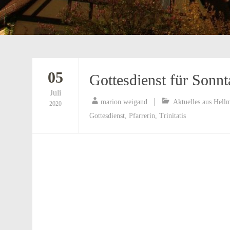
05
Gottesdienst für Sonnt
Juli
marion.weigand
Aktuelles aus Hell
2020
Gottesdienst
,
Pfarrerin
,
Trinitatis