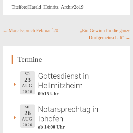
Titelfoto|Harald_Heinritz_Archiv2o19
Post
←
Monatsspruch Februar `20
„Ein Gewinn für die ganze
Dorfgemeinschaft“
→
navigation
Termine
Gottesdienst in
SO.
23
Hellmitzheim
AUG.
2026
09:15 Uhr
Notarsprechtag in
MI.
26
Iphofen
AUG.
2026
ab 14:00 Uhr