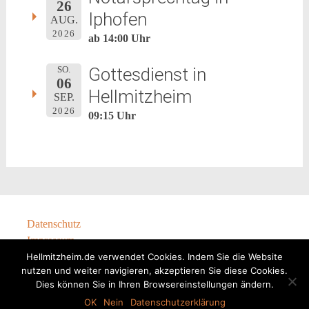
26
Iphofen
AUG.
2026
ab 14:00 Uhr
Gottesdienst in
SO.
06
Hellmitzheim
SEP.
2026
09:15 Uhr
Datenschutz
Impressum
Hellmitzheim.de verwendet Cookies. Indem Sie die Website
nutzen und weiter navigieren, akzeptieren Sie diese Cookies.
Dies können Sie in Ihren Browsereinstellungen ändern.
OK
Nein
Datenschutzerklärung
@Hellmitzheim 2024