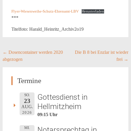
Flyer-Wiesenweihe-Schutz-Ehrenamt-LBV
Herunterladen
***
Titelfoto: Harald_Heinritz_Archiv2o19
Post
←
Dosencontainer werden 2020
Die B 8 bei Enzlar ist wieder
abgezogen
frei
→
navigation
Termine
Gottesdienst in
SO.
23
Hellmitzheim
AUG.
2026
09:15 Uhr
Notarsprechtag in
MI.