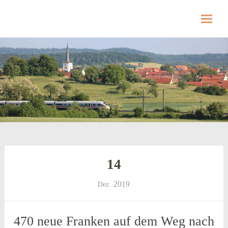
Hellmitzheim.de
Hellmitzheim.de – fränkisches Dorf am Rande
des südlichen Steigerwaldes
Skip
to
content
14
2019
Dez.
470 neue Franken auf dem Weg nach