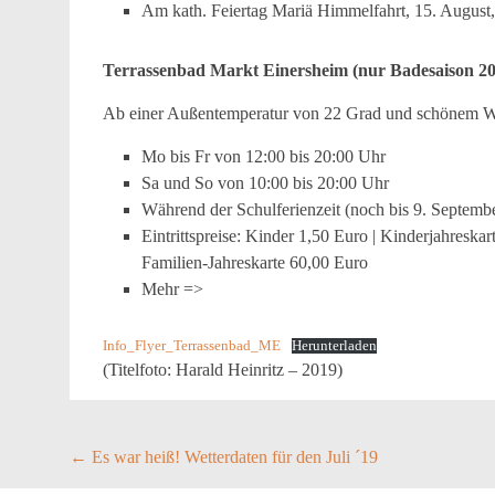
Am kath. Feiertag Mariä Himmelfahrt, 15. August,
Terrassenbad Markt Einersheim (nur Badesaison 20
Ab einer Außentemperatur von 22 Grad und schönem Wett
Mo bis Fr von 12:00 bis 20:00 Uhr
Sa und So von 10:00 bis 20:00 Uhr
Während der Schulferienzeit (noch bis 9. Septembe
Eintrittspreise: Kinder 1,50 Euro | Kinderjahreska
Familien-Jahreskarte 60,00 Euro
Mehr =>
Info_Flyer_Terrassenbad_ME
Herunterladen
(Titelfoto: Harald Heinritz – 2019)
Post
←
Es war heiß! Wetterdaten für den Juli ´19