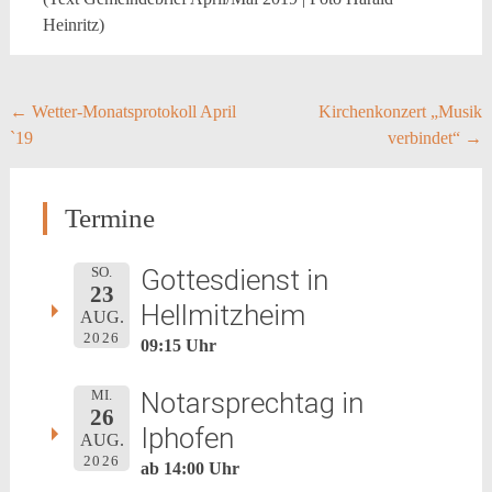
Heinritz)
Post
←
Wetter-Monatsprotokoll April
Kirchenkonzert „Musik
`19
verbindet“
→
navigation
Termine
Gottesdienst in
SO.
23
Hellmitzheim
AUG.
2026
09:15 Uhr
Notarsprechtag in
MI.
26
Iphofen
AUG.
2026
ab 14:00 Uhr