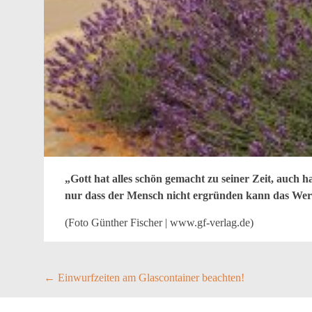
„Gott hat alles schön gemacht zu seiner Zeit, auch ha
nur dass der Mensch nicht ergründen kann das Wer
(Foto Günther Fischer | www.gf-verlag.de)
Post
←
Einwurfzeiten am Glascontainer beachten!
navigation