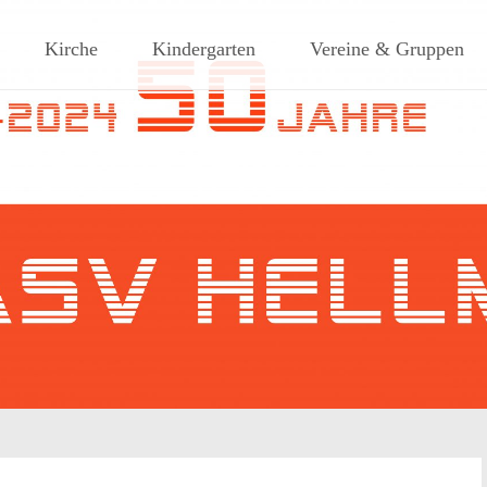
ches Dorf am Rande des südlic
Kirche
Kindergarten
Vereine & Gruppen