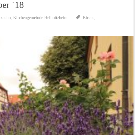
er ´18
tzheim
,
Kirchengemeinde Hellmitzheim
Kirche
,