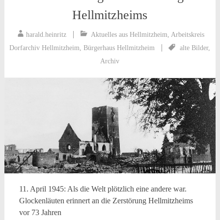
Hellmitzheims
harald.heinritz
Aktuelles aus Hellmitzheim
,
Arbeitskreis
Dorfarchiv Hellmitzheim
,
Bürgerhaus Hellmitzheim
alte Bilder
,
Archiv
11. April 1945: Als die Welt plötzlich eine andere war.
Glockenläuten erinnert an die Zerstörung Hellmitzheims
vor 73 Jahren