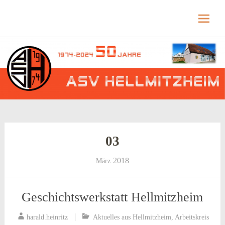
Hellmitzheim.de
Hellmitzheim.de – fränkisches Dorf am Rande
des südlichen Steigerwaldes
Skip
to
content
03
2018
März
Geschichtswerkstatt Hellmitzheim
harald.heinritz
Aktuelles aus Hellmitzheim
,
Arbeitskreis