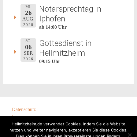
Notarsprechtag in
MI.
26
Iphofen
AUG.
2026
ab 14:00 Uhr
Gottesdienst in
SO.
06
Hellmitzheim
SEP.
2026
09:15 Uhr
Datenschutz
Impressum
Hellmitzheim.de verwendet Cookies. Indem Sie die Website
nutzen und weiter navigieren, akzeptieren Sie diese Cookies.
Dies können Sie in Ihren Browsereinstellungen ändern.