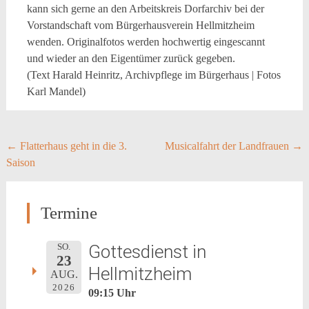
kann sich gerne an den Arbeitskreis Dorfarchiv bei der
Vorstandschaft vom Bürgerhausverein Hellmitzheim
wenden. Originalfotos werden hochwertig eingescannt
und wieder an den Eigentümer zurück gegeben.
(Text Harald Heinritz, Archivpflege im Bürgerhaus | Fotos
Karl Mandel)
Post
←
Flatterhaus geht in die 3.
Musicalfahrt der Landfrauen
→
Saison
navigation
Termine
Gottesdienst in
SO.
23
Hellmitzheim
AUG.
2026
09:15 Uhr