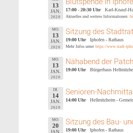
Blutspende in Iphof
13
17:00 - 20:30 Uhr
Karl-Knauf-Hal
JAN.
Aktuelles und weitere Informationen:
h
2020
Sitzung des Stadtra
MO.
13
19:00 Uhr
Iphofen - Rathaus
JAN.
Mehr Infos unter
https://www.stadt-ipho
2020
Nähabend der Patc
MO.
13
19:00 Uhr
Bürgerhaus Hellmitzh
JAN.
2020
Senioren-Nachmitt
DI.
14
14:00 Uhr
Hellmitzheim - Gemei
JAN.
2020
Sitzung des Bau- u
MO.
20
19:00 Uhr
Iphofen - Rathaus
JAN.