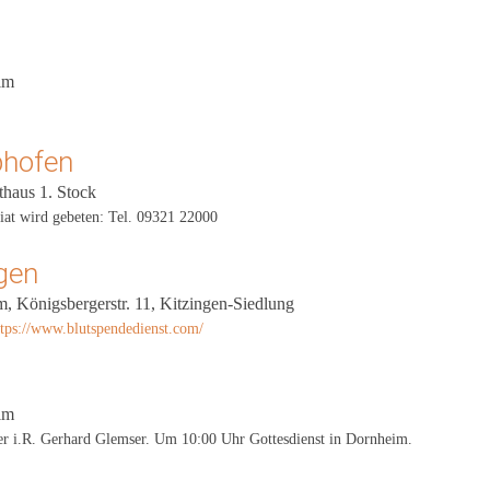
im
phofen
thaus 1. Stock
at wird gebeten: Tel. 09321 22000
ngen
um, Königsbergerstr. 11, Kitzingen-Siedlung
ttps://www.blutspendedienst.com/
im
rer i.R. Gerhard Glemser. Um 10:00 Uhr Gottesdienst in Dornheim.