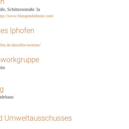
en
le, Schützenstraße 3a
ttps://www.blutspendedienst.com/
tes Iphofen
fen.de/aktuelles-termine/
hworkgruppe
eim
ag
ndehaus
nd Umweltausschusses