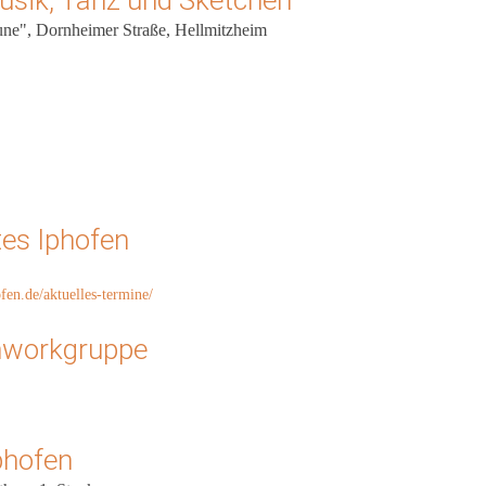
sik, Tanz und Sketchen
ne", Dornheimer Straße, Hellmitzheim
tes Iphofen
fen.de/aktuelles-termine/
hworkgruppe
phofen