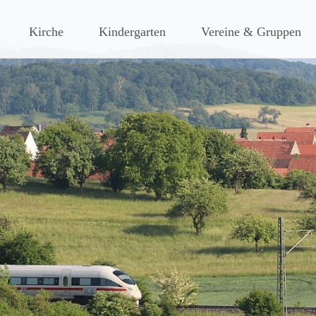
ches Dorf am Rande des südlic
Kirche
Kindergarten
Vereine & Gruppen