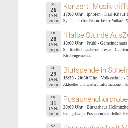
Konzert "Musik trif
SO.
26
17:00 Uhr
Iphofen - Karl-Knauf-
JAN.
Symphonisches Blasorchester Volkach & 
2020
"Halbe Stunde AusZei
DI.
28
18:00 Uhr
Prühl - Gemeindehaus
JAN.
Spirituelle Impulse mit Texten, Gebeten
2020
Kirchengemeinden.
Blutspende in Schei
MI.
29
16:30 - 20:30 Uhr
Volksschule - 
JAN.
Aktuelles und weitere Informationen:
h
2020
Posaunenchorprobe
FR.
31
20:00 Uhr
Bürgerhaus Hellmitzh
JAN.
Evangelischer Posaunenchor Hellmitzh
2020
SA.