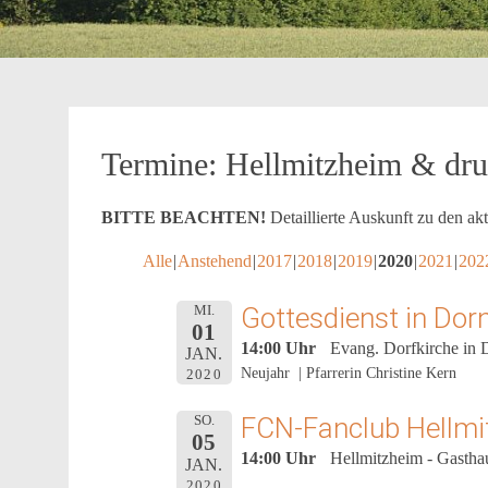
Termine: Hellmitzheim & d
BITTE BEACHTEN!
Detaillierte Auskunft zu den ak
Alle
Anstehend
2017
2018
2019
2020
2021
202
Gottesdienst in Dor
MI.
01
14:00 Uhr
Evang. Dorfkirche in
JAN.
Neujahr | Pfarrerin Christine Kern
2020
FCN-Fanclub Hellmit
SO.
05
14:00 Uhr
Hellmitzheim - Gasth
JAN.
2020