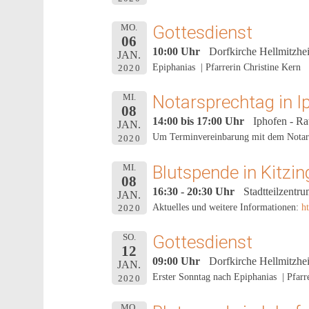
Gottesdienst
MO.
06
10:00 Uhr
Dorfkirche Hellmitzhe
JAN.
Epiphanias | Pfarrerin Christine Kern
2020
Notarsprechtag in I
MI.
08
14:00 bis 17:00 Uhr
Iphofen - Ra
JAN.
Um Terminvereinbarung mit dem Notari
2020
Blutspende in Kitzi
MI.
08
16:30 - 20:30 Uhr
Stadtteilzentr
JAN.
Aktuelles und weitere Informationen:
h
2020
Gottesdienst
SO.
12
09:00 Uhr
Dorfkirche Hellmitzhe
JAN.
Erster Sonntag nach Epiphanias | Pfar
2020
MO.