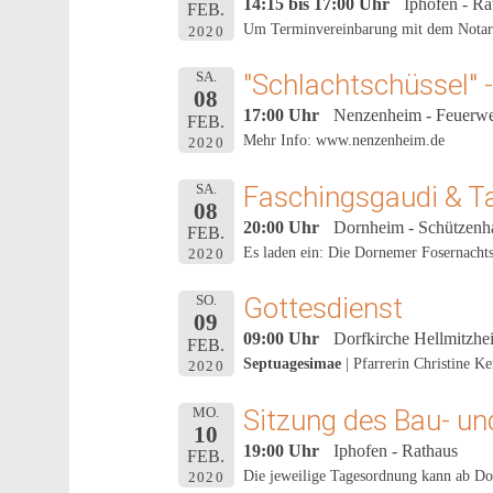
14:15 bis 17:00 Uhr
Iphofen - Ra
FEB.
Um Terminvereinbarung mit dem Notaria
2020
"Schlachtschüssel"
SA.
08
17:00 Uhr
Nenzenheim - Feuerw
FEB.
Mehr Info: www.nenzenheim.de
2020
Faschingsgaudi & T
SA.
08
20:00 Uhr
Dornheim - Schützenh
FEB.
Es laden ein: Die Dornemer Fosernach
2020
Gottesdienst
SO.
09
09:00 Uhr
Dorfkirche Hellmitzhe
FEB.
Septuagesimae
| Pfarrerin Christine K
2020
Sitzung des Bau- u
MO.
10
19:00 Uhr
Iphofen - Rathaus
FEB.
Die jeweilige Tagesordnung kann ab Do
2020