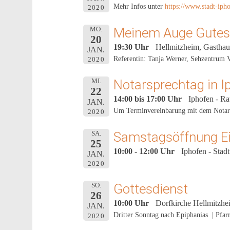
Mehr Infos unter
https://www.stadt-ipho
2020
Meinem Auge Gutes 
MO.
20
19:30 Uhr
Hellmitzheim, Gastha
JAN.
Referentin: Tanja Werner, Sehzentrum 
2020
Notarsprechtag in I
MI.
22
14:00 bis 17:00 Uhr
Iphofen - Ra
JAN.
Um Terminvereinbarung mit dem Notari
2020
Samstagsöffnung 
SA.
25
10:00 - 12:00 Uhr
Iphofen - Stad
JAN.
2020
Gottesdienst
SO.
26
10:00 Uhr
Dorfkirche Hellmitzhe
JAN.
Dritter Sonntag nach Epiphanias | Pfar
2020