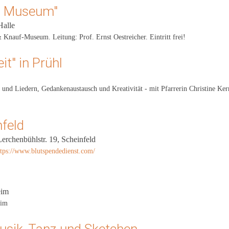
ft Museum"
Halle
Knauf-Museum. Leitung: Prof. Ernst Oestreicher. Eintritt frei!
t" in Prühl
 und Liedern, Gedankenaustausch und Kreativität - mit Pfarrerin Christine Kern
nfeld
Lerchenbühlstr. 19, Scheinfeld
ttps://www.blutspendedienst.com/
eim
eim