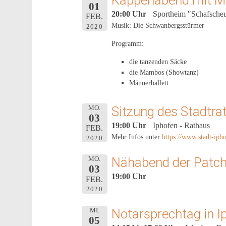
Kappenabend mit Mu
01
20:00 Uhr
Sportheim "Schafscheu
FEB.
Musik: Die Schwanbergsstürmer
2020
Programm:
die tanzenden Säcke
die Mambos (Showtanz)
Männerballett
Sitzung des Stadtra
MO.
03
19:00 Uhr
Iphofen - Rathaus
FEB.
Mehr Infos unter
https://www.stadt-ipho
2020
Nähabend der Patc
MO.
03
19:00 Uhr
FEB.
2020
Notarsprechtag in I
MI.
05