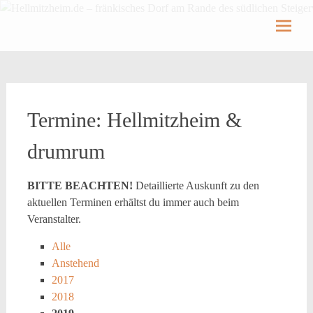
Hellmitzheim.de
Hellmitzheim.de – fränkisches Dorf am Rande
des südlichen Steigerwaldes
Skip
to
content
Termine: Hellmitzheim &
drumrum
BITTE BEACHTEN!
Detaillierte Auskunft zu den
aktuellen Terminen erhältst du immer auch beim
Veranstalter.
Alle
Anstehend
2017
2018