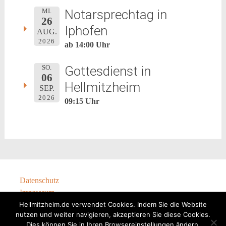
Notarsprechtag in
MI.
26
Iphofen
AUG.
2026
ab 14:00 Uhr
Gottesdienst in
SO.
06
Hellmitzheim
SEP.
2026
09:15 Uhr
Datenschutz
Impressum
Hellmitzheim.de verwendet Cookies. Indem Sie die Website
nutzen und weiter navigieren, akzeptieren Sie diese Cookies.
Dies können Sie in Ihren Browsereinstellungen ändern.