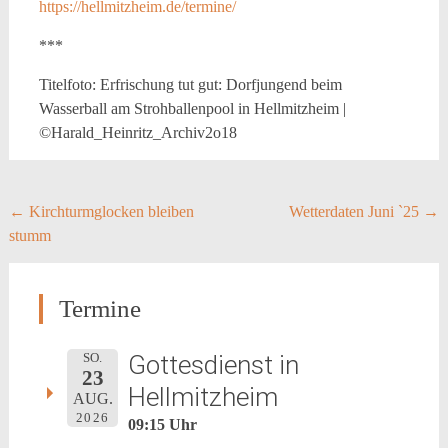
https://hellmitzheim.de/termine/
***
Titelfoto: Erfrischung tut gut: Dorfjungend beim
Wasserball am Strohballenpool in Hellmitzheim |
©Harald_Heinritz_Archiv2o18
Post
←
Kirchturmglocken bleiben
Wetterdaten Juni `25
→
stumm
navigation
Termine
Gottesdienst in
SO.
23
Hellmitzheim
AUG.
2026
09:15 Uhr