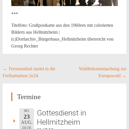
***
Titelfoto: Grußpostkarte aus den 1960ern mit colorierten
Bildern aus Hellmitzheim |
(c)Dorfarchiv_Bürgerhaus_Hellmitzheim überreicht von
Georg Rechter
Post
←
Terrassenbad startet in die
Wahlbekanntmachung zur
Freibadsaison 2o24
Europawahl
→
navigation
Termine
Gottesdienst in
SO.
23
Hellmitzheim
AUG.
2026