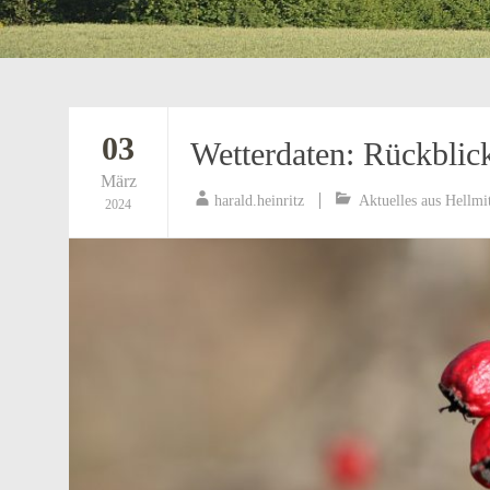
03
Wetterdaten: Rückblic
März
harald.heinritz
Aktuelles aus Hellmi
2024