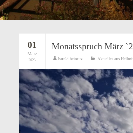
01
Monatsspruch März `
März
harald.heinritz
Aktuelles aus Hellmi
2023