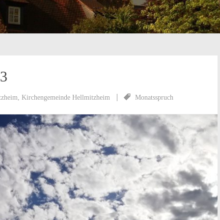
23
tzheim
,
Kirchengemeinde Hellmitzheim
Monatsspruch