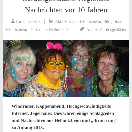
Nachrichten vor 10 Jahren
harald.heinritz
Aktuelles aus Hellmitzheim
,
Bürgerhaus
Hellmitzheim
,
Dorfarchiv Hellmitzheim
Archiv
,
Zurückgeblättert
Windräder, Kappenabend, Hochgeschwindigkeits-
Internet, Jägerhaus: Dies waren einige Schlagzeilen
und Nachrichten aus Hellmitzheim und „drum´rum“
zu Anfang 2013.