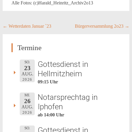
Alle Fotos: (c)Harald_Heinritz_Archiv2o13
Post
←
Wetterdaten Januar `23
Bürgerversammlung 2o23
→
navigation
Termine
Gottesdienst in
SO.
23
Hellmitzheim
AUG.
2026
09:15 Uhr
Notarsprechtag in
MI.
26
Iphofen
AUG.
2026
ab 14:00 Uhr
Gottesdienst in
SO.