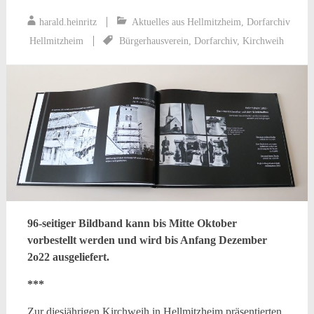
harald.heinritz
Aktuelles aus Hellmitzheim
,
Dorfarchiv
Hellmitzheim
Bürgerhausverein
,
Dorfarchiv
,
Kirchweih
96-seitiger Bildband kann bis Mitte Oktober
vorbestellt werden und wird bis Anfang Dezember
2o22 ausgeliefert.
***
Zur diesjährigen Kirchweih in Hellmitzheim präsentierten