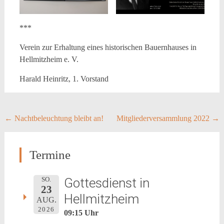
***
Verein zur Erhaltung eines historischen Bauernhauses in
Hellmitzheim e. V.
Harald Heinritz, 1. Vorstand
Post
←
Nachtbeleuchtung bleibt an!
Mitgliederversammlung 2022
→
navigation
Termine
Gottesdienst in
SO.
23
Hellmitzheim
AUG.
2026
09:15 Uhr