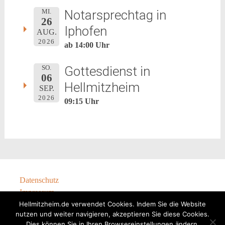
Notarsprechtag in
MI.
26
Iphofen
AUG.
2026
ab 14:00 Uhr
Gottesdienst in
SO.
06
Hellmitzheim
SEP.
2026
09:15 Uhr
Datenschutz
Impressum
Hellmitzheim.de verwendet Cookies. Indem Sie die Website
nutzen und weiter navigieren, akzeptieren Sie diese Cookies.
Dies können Sie in Ihren Browsereinstellungen ändern.