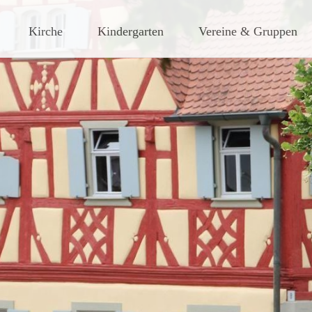
ches Dorf am Rande des südlic
Kirche
Kindergarten
Vereine & Gruppen