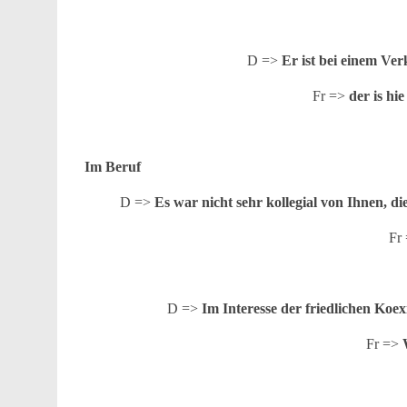
D =>
Er ist bei einem V
Fr =>
der is hi
Im Beruf
D =>
Es war nicht sehr kollegial von Ihnen, di
Fr
D =>
Im Interesse der friedlichen Koex
Fr =>