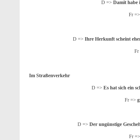
D =>
Damit habe i
Fr =
D =>
Ihre Herkunft scheint ehe
Fr
Im Straßenverkehr
D =>
Es hat sich ein s
Fr =>
g
D =>
Der ungünstige Gescheh
Fr =