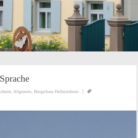
Sprache
tzheim
,
Allgemein
,
Bürgerhaus Hellmitzheim