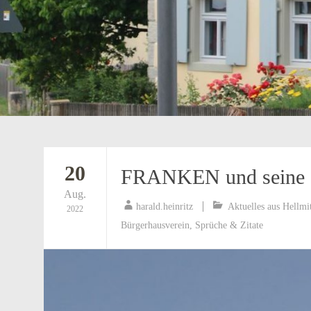
20
FRANKEN und seine 
Aug.
harald.heinritz
Aktuelles aus Hellmi
2022
Bürgerhausverein
,
Sprüche & Zitate