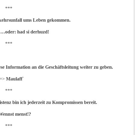
***
erkehrsunfall ums Leben gekommen.
e …oder: had si derhuzd!
***
ese Information an die Geschäftsleitung weiter zu geben.
 =>
Maulaff
`
***
istenz bin ich jederzeit zu Kompromissen bereit.
Wennst menst!?
***