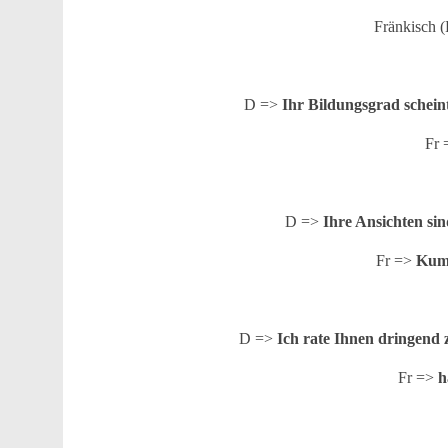
Fränkisch 
D =>
Ihr Bildungsgrad scheint
Fr
D =>
Ihre Ansichten sin
Fr =>
Kumm
D =>
Ich rate Ihnen dringend
Fr =>
h