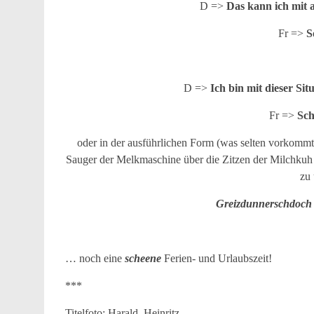
D =>
Das kann ich mit a
Fr =>
S
D =>
Ich bin mit dieser Si
Fr =>
Sch
oder in der ausführlichen Form (was selten vorkommt
Sauger der Melkmaschine über die Zitzen der Milchkuh 
zu 
Greizdunnerschdoch 
… noch eine
scheene
Ferien- und Urlaubszeit!
***
Titelfoto: Harald_Heinritz