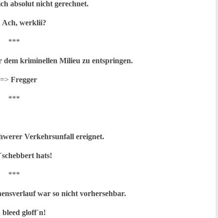
ch absolut nicht gerechnet.
>
Ach, werklii?
***
r dem kriminellen Milieu zu entspringen.
 =>
Fregger
***
chwerer Verkehrsunfall ereignet.
´schebbert hats!
***
ensverlauf war so nicht vorhersehbar.
>
bleed gloff´n!