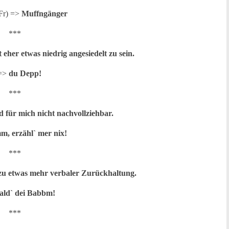
(Fr) =>
Muffngänger
***
 eher etwas niedrig angesiedelt zu sein.
 =>
du Depp!
***
d für mich nicht nachvollziehbar.
, erzähl` mer nix!
***
 zu etwas mehr verbaler Zurückhaltung.
ald` dei Babbm!
***