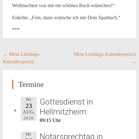
Weihnachten von mir ein schönes Buch wünschen!“
Enkelin: „Fein, dann wünsche ich mir Dein Sparbuch.“
***
Post
←
Mein Lieblings-
Mein Lieblings-Kalenderspruch
Kalenderspruch
→
navigation
Termine
Gottesdienst in
SO.
23
Hellmitzheim
AUG.
2026
09:15 Uhr
Notarsprechtag in
MI.