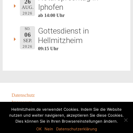
26
Iphofen
AUG.
2026
ab 14:00 Uhr
Gottesdienst in
SO.
06
Hellmitzheim
SEP.
2026
09:15 Uhr
Datenschutz
Impressum
Hellmitzheim.de verwendet Cookies. Indem Sie die Website
nutzen und weiter navigieren, akzeptieren Sie diese Cookies.
Dies können Sie in Ihren Browsereinstellungen ändern.
OK
Nein
Datenschutzerklärung
@Hellmitzheim 2024