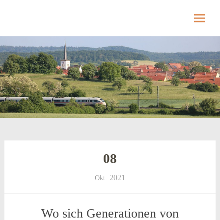
Hellmitzheim.de
Hellmitzheim.de – fränkisches Dorf am Rande
des südlichen Steigerwaldes
Skip
to
content
08
2021
Okt.
Wo sich Generationen von