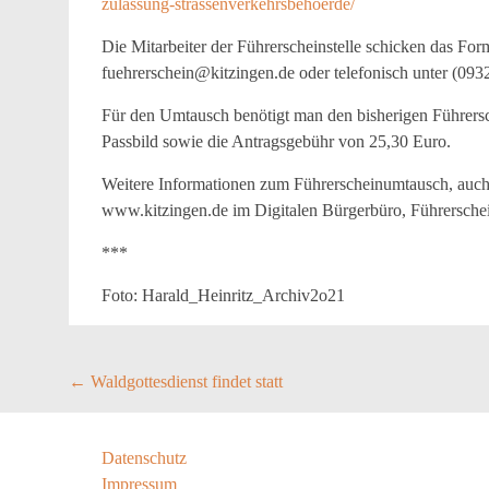
zulassung-strassenverkehrsbehoerde/
Die Mitarbeiter der Führerscheinstelle schicken das For
fuehrerschein@kitzingen.de oder telefonisch unter (093
Für den Umtausch benötigt man den bisherigen Führersch
Passbild sowie die Antragsgebühr von 25,30 Euro.
Weitere Informationen zum Führerscheinumtausch, auch f
www.kitzingen.de im Digitalen Bürgerbüro, Führerschein
***
Foto: Harald_Heinritz_Archiv2o21
Post
←
Waldgottesdienst findet statt
navigation
Datenschutz
Impressum