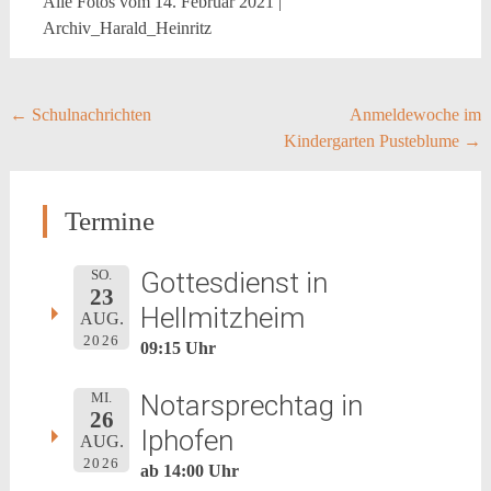
Alle Fotos vom 14. Februar 2021 |
Archiv_Harald_Heinritz
Post
←
Schulnachrichten
Anmeldewoche im
Kindergarten Pusteblume
→
navigation
Termine
Gottesdienst in
SO.
23
Hellmitzheim
AUG.
2026
09:15 Uhr
Notarsprechtag in
MI.
26
Iphofen
AUG.
2026
ab 14:00 Uhr