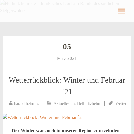
Hellmitzheim.de
Hellmitzheim.de – fränkisches Dorf am Rande
des südlichen Steigerwaldes
Skip
to
content
05
2021
März
Wetterrückblick: Winter und Februar
`21
harald.heinritz
Aktuelles aus Hellmitzheim
Wetter
Der Winter war auch in unserer Region zum zehnten