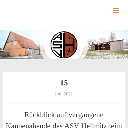
Hellmitzheim.de
Hellmitzheim.de – fränkisches Dorf am Rande
des südlichen Steigerwaldes
Skip
to
content
15
2021
Feb.
Rückblick auf vergangene
Kappenabende des ASV Hellmitzheim