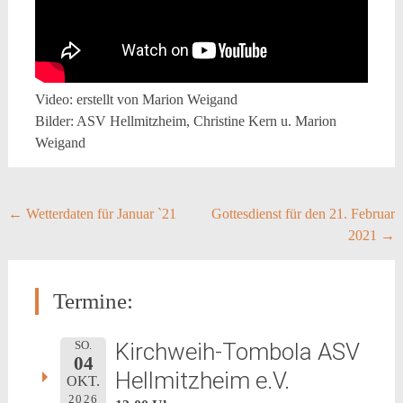
Video: erstellt von Marion Weigand
Bilder: ASV Hellmitzheim, Christine Kern u. Marion
Weigand
Post
←
Wetterdaten für Januar `21
Gottesdienst für den 21. Februar
2021
→
navigation
Termine:
Kirchweih-Tombola ASV
SO.
04
Hellmitzheim e.V.
OKT.
2026