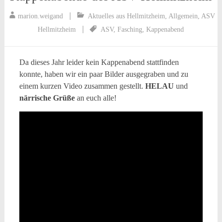
marion.weigand
Aktuelles aus Hellmitzheim
,
Allgemein
,
ASV
Hellmitzheim
ASV
,
Fasching
,
Kappenabend
Da dieses Jahr leider kein Kappenabend stattfinden
konnte, haben wir ein paar Bilder ausgegraben und zu
einem kurzen Video zusammen gestellt.
HELAU
und
närrische Grüße
an euch alle!