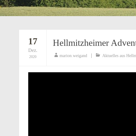
17
Hellmitzheimer Advent
Dez.
marion.weigand
Aktuelles aus Hell
2020