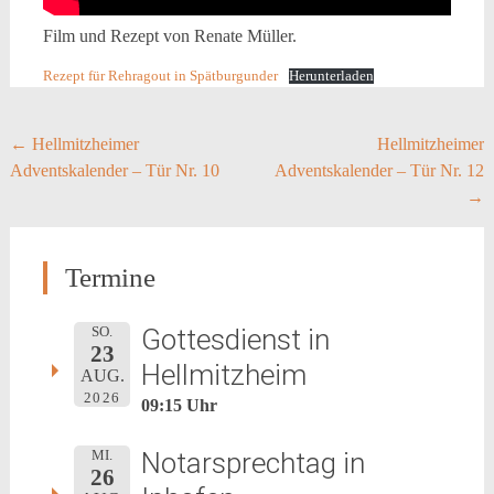
Film und Rezept von Renate Müller.
Rezept für Rehragout in Spätburgunder
Herunterladen
Post
←
Hellmitzheimer
Hellmitzheimer
Adventskalender – Tür Nr. 10
Adventskalender – Tür Nr. 12
navigation
→
Termine
Gottesdienst in
SO.
23
Hellmitzheim
AUG.
2026
09:15 Uhr
Notarsprechtag in
MI.
26