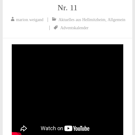
Nr. 11
marion.weigand
Aktuelles aus Hellmitzheim
,
Allgemein
Adventskalender