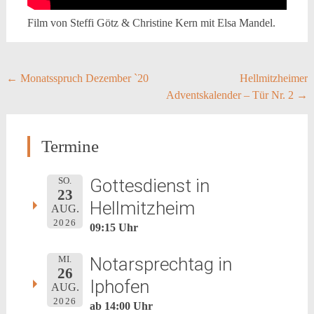
Film von Steffi Götz & Christine Kern mit Elsa Mandel.
Post
←
Monatsspruch Dezember `20
Hellmitzheimer
Adventskalender – Tür Nr. 2
→
navigation
Termine
Gottesdienst in
SO.
23
Hellmitzheim
AUG.
2026
09:15 Uhr
Notarsprechtag in
MI.
26
Iphofen
AUG.
2026
ab 14:00 Uhr