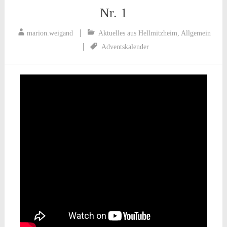
Nr. 1
marion.weigand
Aktuelles aus Hellmitzheim
,
Allgemein
Adventskalender