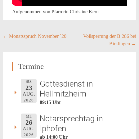
Aufgenommen von Pfarrerin Christine Kern
Post
←
Monatsspruch November `20
Vollsperrung der B 286 bei
Birklingen
→
navigation
Termine
Gottesdienst in
SO.
23
Hellmitzheim
AUG.
2026
09:15 Uhr
Notarsprechtag in
MI.
26
Iphofen
AUG.
2026
ab 14:00 Uhr