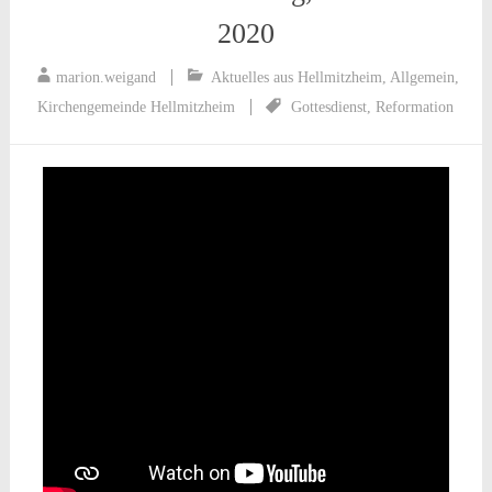
2020
marion.weigand
Aktuelles aus Hellmitzheim
,
Allgemein
,
Kirchengemeinde Hellmitzheim
Gottesdienst
,
Reformation