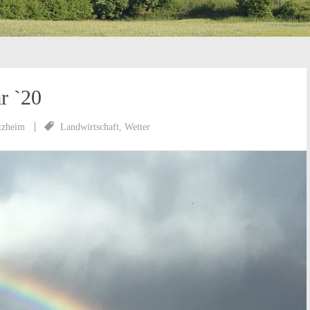
r `20
tzheim
Landwirtschaft
,
Wetter