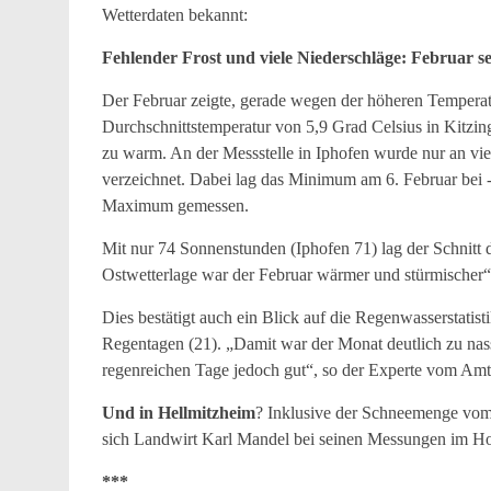
Wetterdaten bekannt:
Fehlender Frost und viele Niederschläge: Februar se
Der Februar zeigte, gerade wegen der höheren Temperatu
Durchschnittstemperatur von 5,9 Grad Celsius in Kitzi
zu warm. An der Messstelle in Iphofen wurde nur an vi
verzeichnet. Dabei lag das Minimum am 6. Februar bei 
Maximum gemessen.
Mit nur 74 Sonnenstunden (Iphofen 71) lag der Schnitt d
Ostwetterlage war der Februar wärmer und stürmischer
Dies bestätigt auch ein Blick auf die Regenwasserstatis
Regentagen (21). „Damit war der Monat deutlich zu nas
regenreichen Tage jedoch gut“, so der Experte vom Amt
Und in Hellmitzheim
? Inklusive der Schneemenge vom
sich Landwirt Karl Mandel bei seinen Messungen im Ho
***