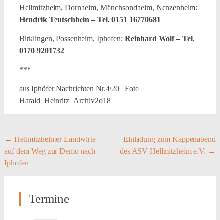
Hellmitzheim, Dornheim, Mönchsondheim, Nenzenheim:
Hendrik Teutschbein – Tel. 0151 16770681
Birklingen, Possenheim, Iphofen:
Reinhard Wolf – Tel.
0170 9201732
***
aus Iphöfer Nachrichten Nr.4/20 | Foto
Harald_Heinritz_Archiv2o18
Post
←
Hellmitzheimer Landwirte
Einladung zum Kappenabend
auf dem Weg zur Demo nach
des ASV Hellmitzheim e.V.
→
navigation
Iphofen
Termine