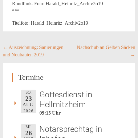
Rundfunk. Foto: Harald_Heinritz_Archiv2o19
***
Titelfoto: Harald_Heinritz_Archiv2o19
Post
←
Auszeichnung: Sanierungen
Nachschub an Gelben Säcken
und Neubauten 2019
→
navigation
Termine
Gottesdienst in
SO.
23
Hellmitzheim
AUG.
2026
09:15 Uhr
Notarsprechtag in
MI.
26