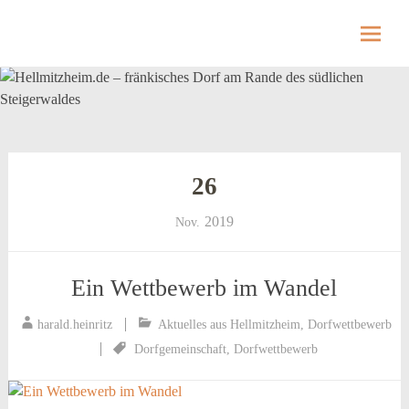
Hellmitzheim.de
Hellmitzheim.de – fränkisches Dorf am Rande
des südlichen Steigerwaldes
Skip
to
content
26
2019
Nov.
Ein Wettbewerb im Wandel
harald.heinritz
Aktuelles aus Hellmitzheim
,
Dorfwettbewerb
Dorfgemeinschaft
,
Dorfwettbewerb