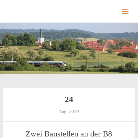
Hellmitzheim.de
Hellmitzheim.de – fränkisches Dorf am Rande
des südlichen Steigerwaldes
Skip
to
content
24
2019
Aug.
Zwei Baustellen an der B8