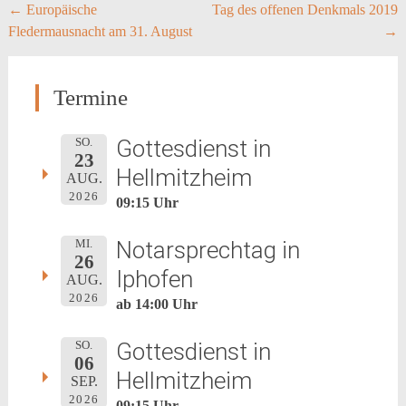
Post
←
Europäische
Tag des offenen Denkmals 2019
Fledermausnacht am 31. August
→
navigation
Termine
Gottesdienst in
SO.
23
Hellmitzheim
AUG.
2026
09:15 Uhr
Notarsprechtag in
MI.
26
Iphofen
AUG.
2026
ab 14:00 Uhr
Gottesdienst in
SO.
06
Hellmitzheim
SEP.
2026
09:15 Uhr