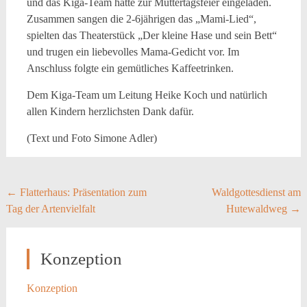
und das Kiga-Team hatte zur Muttertagsfeier eingeladen.
Zusammen sangen die 2-6jährigen das „Mami-Lied“,
spielten das Theaterstück „Der kleine Hase und sein Bett“
und trugen ein liebevolles Mama-Gedicht vor. Im
Anschluss folgte ein gemütliches Kaffeetrinken.
Dem Kiga-Team um Leitung Heike Koch und natürlich
allen Kindern herzlichsten Dank dafür.
(Text und Foto Simone Adler)
Post
←
Flatterhaus: Präsentation zum
Waldgottesdienst am
Tag der Artenvielfalt
Hutewaldweg
→
navigation
Konzeption
Konzeption