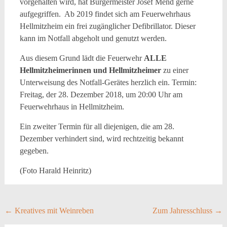
vorgehalten wird, hat Bürgermeister Josef Mend gerne
aufgegriffen. Ab 2019 findet sich am Feuerwehrhaus
Hellmitzheim ein frei zugänglicher Defibrillator. Dieser
kann im Notfall abgeholt und genutzt werden.
Aus diesem Grund lädt die Feuerwehr
ALLE
Hellmitzheimerinnen und Hellmitzheimer
zu einer
Unterweisung des Notfall-Gerätes herzlich ein. Termin:
Freitag, der 28. Dezember 2018, um 20:00 Uhr am
Feuerwehrhaus in Hellmitzheim.
Ein zweiter Termin für all diejenigen, die am 28.
Dezember verhindert sind, wird rechtzeitig bekannt
gegeben.
(Foto Harald Heinritz)
Post
←
Kreatives mit Weinreben
Zum Jahresschluss
→