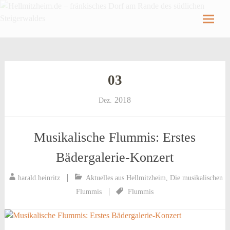
Hellmitzheim.de
Hellmitzheim.de – fränkisches Dorf am Rande
des südlichen Steigerwaldes
Skip
to
content
03
2018
Dez.
Musikalische Flummis: Erstes
Bädergalerie-Konzert
harald.heinritz
Aktuelles aus Hellmitzheim
,
Die musikalischen
Flummis
Flummis