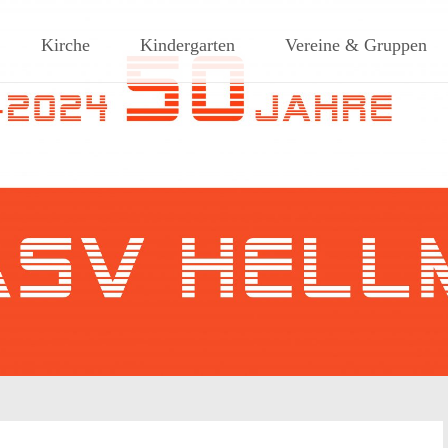
ches Dorf am Rande des südlic
Kirche
Kindergarten
Vereine & Gruppen