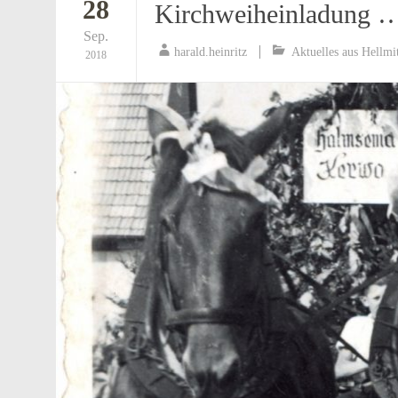
28
Kirchweiheinladung …
Sep.
harald.heinritz
Aktuelles aus Hellmi
2018