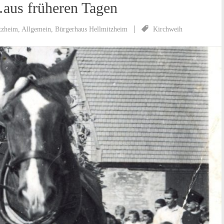
aus früheren Tagen
tzheim
,
Allgemein
,
Bürgerhaus Hellmitzheim
Kirchweih