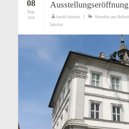
08
Ausstellungseröffnung
Sep.
harald.heinritz
Aktuelles aus Hellmi
2018
Iphofen