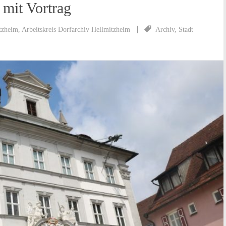
 mit Vortrag
tzheim
,
Arbeitskreis Dorfarchiv Hellmitzheim
Archiv
,
Stadt