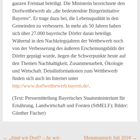
ganzen Freistaat beteiligt. Die Ministerin bezeichnete den
Dorfwettbewerb als „die bedeutendste Bürgerinitiative
Bayerns“. Er trage dazu bei, die Lebensqualität in den
Gemeinden zu verbessern. In mehr als 50 Jahren haben
sich über 27.000 bayerische Dörfer daran beteiligt.
Während in den Nachkriegsjahren der Wettbewerb noch
von der Verbesserung des äußeren Erscheinungsbilds der
Dörfer geprägt wurde, liegen die Schwerpunkte heute auf
den Themen Nachhaltigkeit, Zusammenarbeit, Ökologie
und Wirtschaft. Detailinformationen zum Wettbewerb
finden sich auch im Internet unter
http://www.dorfwettbewerb.bayern.de/
.
(Text: Pressemitteilung Bayerisches Staatsministerium für
Ernährung, Landwirtschaft und Forsten (StMELF); Bilder:
Günther Fischer)
Post
←
„Sind wir Dorf? – Ja: wir-
Monatsspruch Juli 2018
→