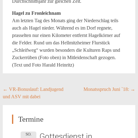
Durchschnittsjahr zur gleichen Zeit.
Hagel zu Fronleichnam
Am letzten Tag des Monats ging der Niederschlag teils
auch als Hagel nieder. Während es im Dorf regnete,
prasselten nur einen Kilometer entfernt Hagelkörner auf
die Felder. Rund um das Hellmitzheimer Flurstück
„Schleifweg“ wurden besonders die Kulturen Raps und
Zuckerrüben (Foto oben) in Mitleidenschaft gezogen.
(Text und Foto Harald Heinritz)
Post
←
VR-Bonuslauf: Landjugend
Monatsspruch Juni `18:
→
und ASV mit dabei
navigation
Termine
Gottesdienst in
SO.