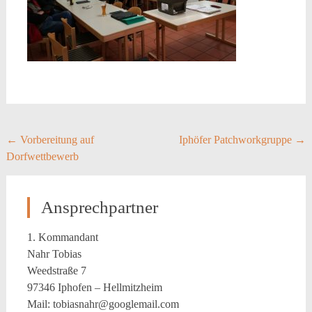
Post
←
Vorbereitung auf
Iphöfer Patchworkgruppe
→
Dorfwettbewerb
navigation
Ansprechpartner
1. Kommandant
Nahr Tobias
Weedstraße 7
97346 Iphofen – Hellmitzheim
Mail: tobiasnahr@googlemail.com